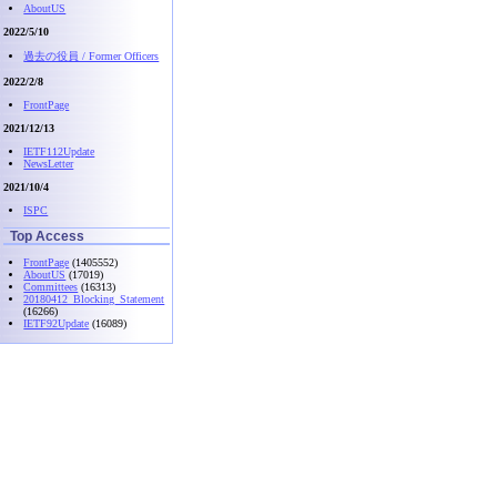
AboutUS
2022/5/10
過去の役員 / Former Officers
2022/2/8
FrontPage
2021/12/13
IETF112Update
NewsLetter
2021/10/4
ISPC
Top Access
FrontPage
(1405552)
AboutUS
(17019)
Committees
(16313)
20180412_Blocking_Statement
(16266)
IETF92Update
(16089)