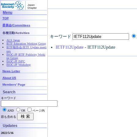
Menu
TOP
委員会/Committees
各種活動/Activities
キーワード
ALS Japan
IETF Education Working Group
IETF112Update
- IETF112Update
IETF報告会/IETF Update meeti
ngs
ISOC-JP IETF Publicity Worki
ng Group
ISOC-JP ISPC
ISOC-JP Workshop
News Letter
About US
Members' Page
Search
キーワード
AND
OR
ページ内
容も含める
Updates
2022/5/16