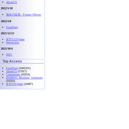
AboutUS
2022/5/10
過去の役員 / Former Officers
2022/2/8
FrontPage
2021/12/13
IETF112Update
NewsLetter
2021/10/4
ISPC
Top Access
FrontPage
(1405331)
AboutUS
(17017)
Committees
(16310)
20180412_Blocking_Statement
(16265)
IETF92Update
(16087)