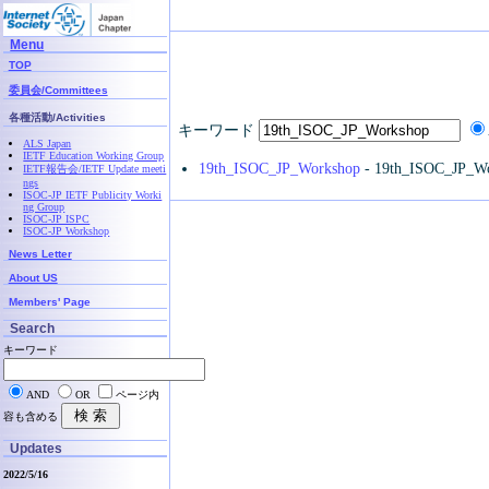
Menu
TOP
委員会/Committees
各種活動/Activities
キーワード
ALS Japan
IETF Education Working Group
19th_ISOC_JP_Workshop
- 19th_ISOC_JP_W
IETF報告会/IETF Update meeti
ngs
ISOC-JP IETF Publicity Worki
ng Group
ISOC-JP ISPC
ISOC-JP Workshop
News Letter
About US
Members' Page
Search
キーワード
AND
OR
ページ内
容も含める
Updates
2022/5/16