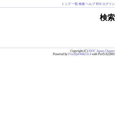
トップ
一覧
検索
ヘルプ
RSS
ログイン
検索
Copyright (C)
ISOC Japan Chapter
Powered by
FreeStyleWiki3.6.4
with Perl5.022001