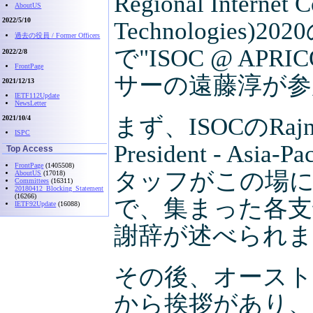
Regional Internet 
AboutUS
2022/5/10
Technologies
過去の役員 / Former Officers
で"ISOC @ A
2022/2/8
FrontPage
サーの遠藤淳が参
2021/12/13
IETF112Update
NewsLetter
まず、ISOCのRajnesh
2021/10/4
ISPC
President - As
Top Access
FrontPage
(1405508)
タッフがこの場
AboutUS
(17018)
Committees
(16311)
20180412_Blocking_Statement
(16266)
で、集まった各支
IETF92Update
(16088)
謝辞が述べられ
その後、オーストラリア
から挨拶があり、