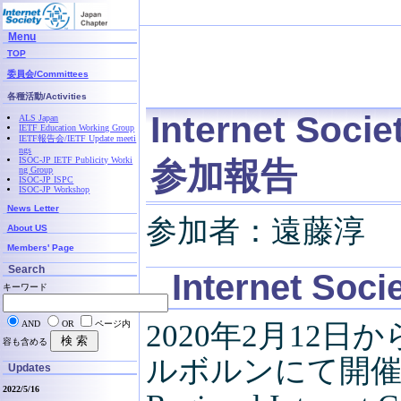
Menu
TOP
委員会/Committees
各種活動/Activities
Internet Soci
ALS Japan
IETF Education Working Group
IETF報告会/IETF Update meeti
ngs
ISOC-JP IETF Publicity Worki
参加報告
ng Group
ISOC-JP ISPC
ISOC-JP Workshop
News Letter
参加者：遠藤淳
About US
Members' Page
Search
Internet Soci
キーワード
2020年2月12
AND
OR
ページ内
容も含める
ルボルンにて開催されたA
Updates
2022/5/16