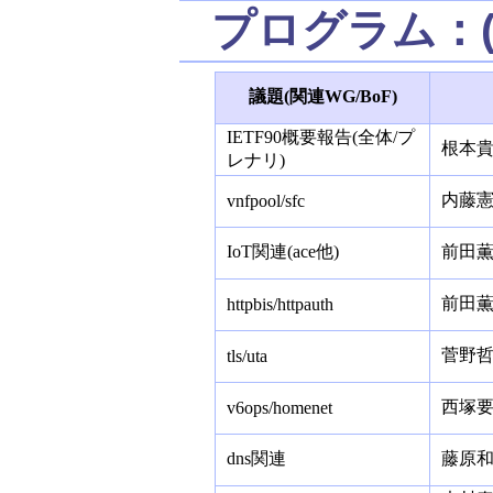
プログラム：(
議題(関連WG/BoF)
IETF90概要報告(全体/プ
根本貴
レナリ)
内藤憲
vnfpool/sfc
IoT関連(ace他)
前田薫
前田薫
httpbis/httpauth
菅野哲
tls/uta
西塚要
v6ops/homenet
dns関連
藤原和