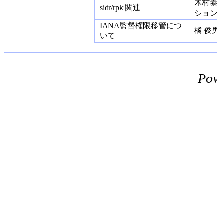
木村泰
sidr/rpki関連
ション
IANA監督権限移管につ
橘 俊男
いて
Po