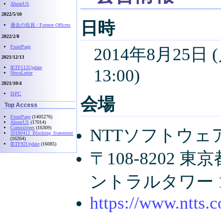
AboutUS
2022/5/10
日時
過去の役員 / Former Officers
2022/2/8
FrontPage
2014年8月25日 
2021/12/13
IETF112Update
13:00)
NewsLetter
2021/10/4
ISPC
会場
Top Access
FrontPage
(1405276)
AboutUS
(17014)
Committees
(16309)
NTTソフトウェ
20180412_Blocking_Statement
(16264)
IETF92Update
(16085)
〒108-8202 
ントラルタワー 
https://www.ntts.