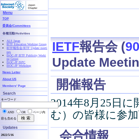
Menu
TOP
委員会/Committees
各種活動/Activities
ALS Japan
IETF
報告会 (
9
IETF Education Working Group
IETF報告会/IETF Update meeti
ngs
ISOC-JP IETF Publicity Worki
Update Meeti
ng Group
ISOC-JP ISPC
ISOC-JP Workshop
News Letter
About US
開催報告
Members' Page
Search
2014年8月25
キーワード
む）の皆様に参加
AND
OR
ページ内
容も含める
Updates
会合情報
2022/5/16