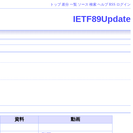
トップ
差分
一覧
ソース
検索
ヘルプ
RSS
ログイン
IETF89Update
資料
動画