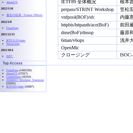
IETF89 全体概況
根本
AboutUS
2022/5/10
perpass/STRINT Workshop
笠松宏
過去の役員 / Former Officers
vnfpool(BOF)/sfc
内藤憲
2022/2/8
httpbis/httpauth/ace(BoF)
前田
FrontPage
dnse(BoF)/dnsop
藤原
2021/12/13
6man/v6ops
浅井大
IETF112Update
NewsLetter
OpenMic
2021/10/4
クロージング
ISOC-J
ISPC
Top Access
FrontPage
(1405339)
AboutUS
(17017)
Committees
(16310)
20180412_Blocking_Statement
(16265)
IETF92Update
(16087)