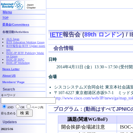
Menu
TOP
委員会/Committees
各種活動/Activities
IETF
報告会 (
89th ロンドン
) /
ALS Japan
IETF Education Working Group
IETF報告会/IETF Update meeti
会合情報
ngs
ISOC-JP IETF Publicity Worki
ng Group
日時
ISOC-JP ISPC
ISOC-JP Workshop
2014年4月11日 (金）13:30～17:50 (受付開始
News Letter
About US
会場
Members' Page
シスコシステムズ合同会社 東京本社会議
Search
〒107‐6227 東京都港区赤坂9-7-1 ミ
キーワード
http://www.cisco.com/web/JP/news/ga/map_to
AND
OR
ページ内
プログラム：(動画はすべてJPNIC
容も含める
議題(関連WG/BoF)
Updates
開会挨拶/会場諸注意
ISOC-J
2022/5/16