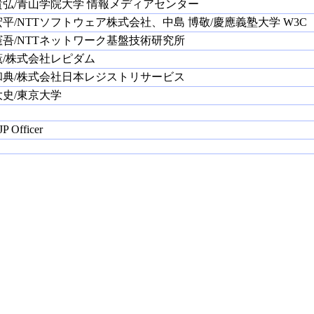
貴弘/青山学院大学 情報メディアセンター
平/NTTソフトウェア株式会社、中島 博敬/慶應義塾大学 W3C
吾/NTTネットワーク基盤技術研究所
薫/株式会社レピダム
和典/株式会社日本レジストリサービス
史/東京大学
P Officer