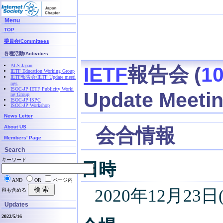
Menu
TOP
委員会/Committees
各種活動/Activities
ALS Japan
IETF
報告会 (
1
IETF Education Working Group
IETF報告会/IETF Update meeti
ngs
ISOC-JP IETF Publicity Worki
Update Meeti
ng Group
ISOC-JP ISPC
ISOC-JP Workshop
News Letter
About US
会合情報
Members' Page
Search
キーワード
日時
AND
OR
ページ内
2020年12月23日(水
容も含める
Updates
2022/5/16