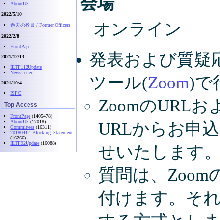
会場
AboutUS
2022/5/10
オンライン
過去の役員 / Former Officers
2022/2/8
FrontPage
発表および質疑
2021/12/13
IETF112Update
NewsLetter
ツール(
Zoom
)
2021/10/4
ISPC
ZoomのUR
Top Access
FrontPage
(1405478)
AboutUS
(17018)
URLからお申
Committees
(16311)
20180412_Blocking_Statement
(16266)
IETF92Update
(16088)
せいたします
質問は、Zoo
付けます。そ