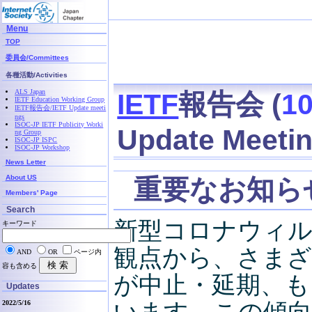
Menu
TOP
委員会/Committees
各種活動/Activities
ALS Japan
IETF
報告会 (
10
IETF Education Working Group
IETF報告会/IETF Update meeti
ngs
ISOC-JP IETF Publicity Worki
Update Meeti
ng Group
ISOC-JP ISPC
ISOC-JP Workshop
News Letter
About US
重要なお知ら
Members' Page
Search
新型コロナウィルス
キーワード
観点から、さま
AND
OR
ページ内
容も含める
が中止・延期、
Updates
2022/5/16