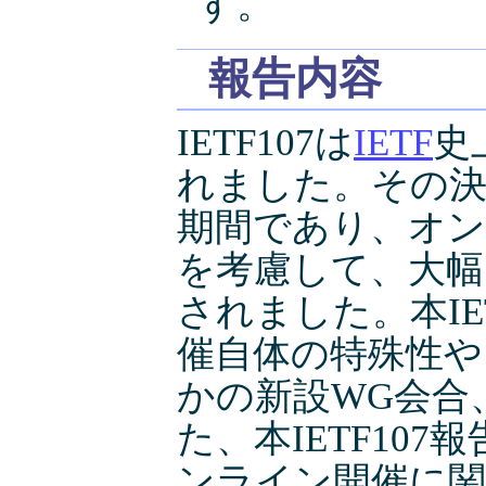
す。
報告内容
IETF107は
IETF
史
れました。その決定
期間であり、オン
を考慮して、大幅
されました。本IE
催自体の特殊性や
かの新設WG会合
た、本IETF10
ンライン開催に