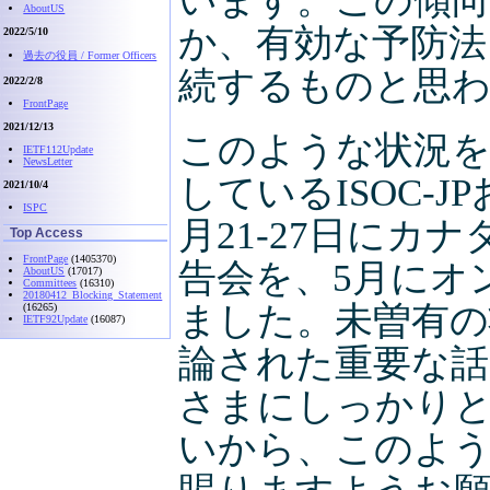
います。この傾向
AboutUS
か、有効な予防法
2022/5/10
過去の役員 / Former Officers
続するものと思
2022/2/8
FrontPage
2021/12/13
このような状況
IETF112Update
NewsLetter
しているISOC-JPお
2021/10/4
ISPC
月21-27日にカ
Top Access
FrontPage
(1405370)
告会を、5月にオ
AboutUS
(17017)
Committees
(16310)
20180412_Blocking_Statement
ました。未曽有の
(16265)
IETF92Update
(16087)
論された重要な話
さまにしっかり
いから、このよ