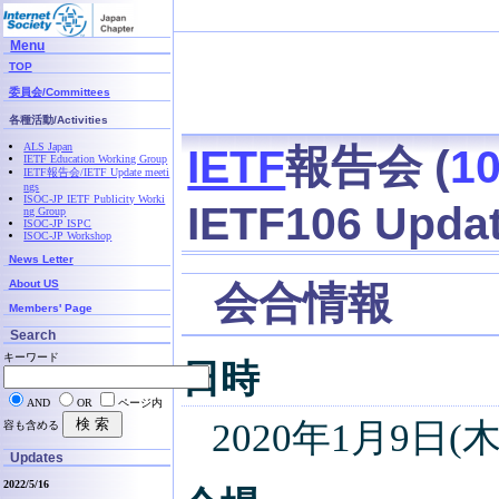
Menu
TOP
委員会/Committees
各種活動/Activities
ALS Japan
IETF
報告会 (
1
IETF Education Working Group
IETF報告会/IETF Update meeti
ngs
ISOC-JP IETF Publicity Worki
IETF106 Upda
ng Group
ISOC-JP ISPC
ISOC-JP Workshop
News Letter
About US
会合情報
Members' Page
Search
キーワード
日時
AND
OR
ページ内
2020年1月9日(木) 
容も含める
Updates
2022/5/16