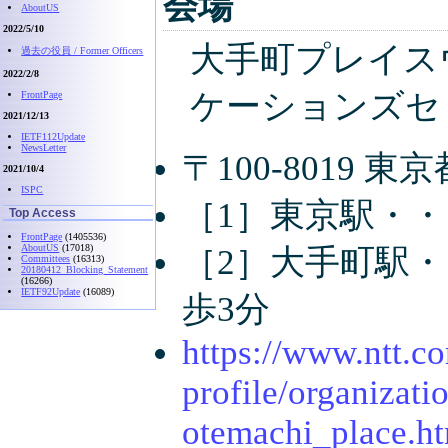
会場
AboutUS
2022/5/10
大手町プレイスウ
過去の役員 / Former Officers
2022/2/8
ケーションズセ
FrontPage
2021/12/13
IETF112Update
NewsLetter
〒100-8019 
2021/10/4
ISPC
［1］東京駅・・・
Top Access
FrontPage
(1405536)
AboutUS
(17018)
［2］大手町駅・
Committees
(16313)
20180412_Blocking_Statement
(16266)
IETF92Update
(16089)
歩3分
https://www.ntt.c
profile/organizat
otemachi_place.h