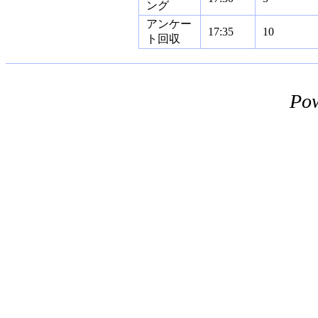
ング
アンケー
17:35
10
ト回収
Po