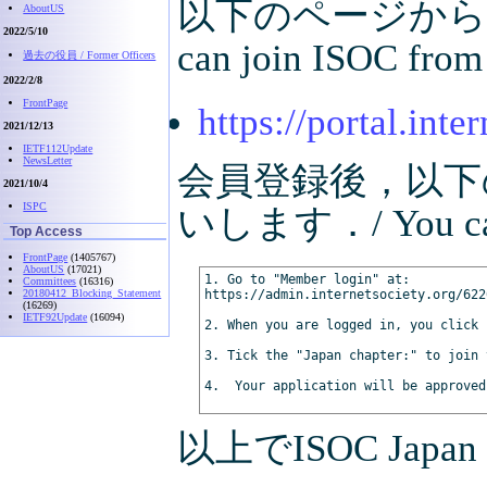
以下のページから，
AboutUS
2022/5/10
can join ISOC from
過去の役員 / Former Officers
2022/2/8
FrontPage
https://portal.int
2021/12/13
IETF112Update
NewsLetter
会員登録後，以下の
2021/10/4
ISPC
いします．/ You can j
Top Access
FrontPage
(1405767)
AboutUS
(17021)
1. Go to "Member login" at:

Committees
(16316)
20180412_Blocking_Statement
https://admin.internetsociety.org/622
(16269)
IETF92Update
(16094)
2. When you are logged in, you click 
3. Tick the "Japan chapter:" to join 
4.  Your application will be approved
以上でISOC Japa