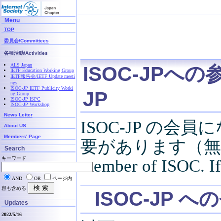
Menu
TOP
委員会/Committees
各種活動/Activities
ALS Japan
ISOC-JPへの参加
IETF Education Working Group
IETF報告会/IETF Update meeti
ngs
ISOC-JP IETF Publicity Worki
JP
ng Group
ISOC-JP ISPC
ISOC-JP Workshop
News Letter
ISOC-JP の会
About US
Members' Page
要があります（無料会員
Search
キーワード
member of ISOC. If 
AND
OR
ページ内
容も含める
ISOC-JP への登
Updates
2022/5/16