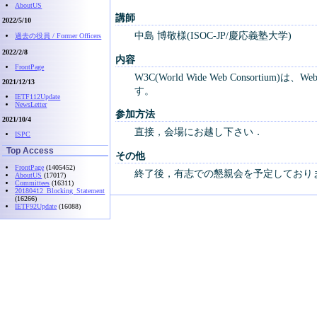
AboutUS
講師
2022/5/10
中島 博敬様(ISOC-JP/慶応義塾大学)
過去の役員 / Former Officers
2022/2/8
内容
FrontPage
W3C(World Wide Web Con
2021/12/13
す。
IETF112Update
NewsLetter
参加方法
2021/10/4
直接，会場にお越し下さい．
ISPC
Top Access
その他
FrontPage
(1405452)
終了後，有志での懇親会を予定しており
AboutUS
(17017)
Committees
(16311)
20180412_Blocking_Statement
(16266)
IETF92Update
(16088)