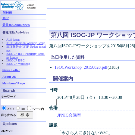
Menu
TOP
委員会/Committees
各種活動/Activities
第八回 ISOC-JP ワークショップ / 
ALS Japan
IETF Education Working Group
第八回ISOC-JPワークショップを2015年
IETF報告会/IETF Update meeti
ngs
ISOC-JP IETF Publicity Worki
当日使用した資料
ng Group
ISOC-JP ISPC
ISOC-JP Workshop
ISOCWorkshop_20150828.pdf
(3185)
News Letter
About US
開催案内
Members' Page
日時
Search
キーワード
2015年8月28日（金） 18:30～20:30
会場
AND
OR
ページ内
JPNIC会議室
容も含める
Updates
話題
2022/5/16
「今さら人にきけないW3C」