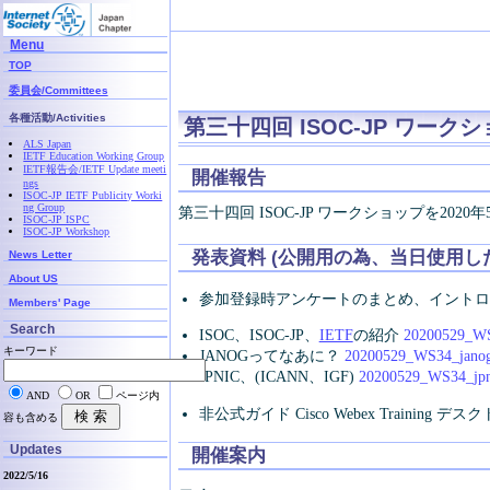
Menu
TOP
委員会/Committees
各種活動/Activities
第三十四回 ISOC-JP ワークショップ
ALS Japan
IETF Education Working Group
IETF報告会/IETF Update meeti
開催報告
ngs
ISOC-JP IETF Publicity Worki
ng Group
第三十四回 ISOC-JP ワークショップを20
ISOC-JP ISPC
ISOC-JP Workshop
発表資料 (公開用の為、当日使用し
News Letter
About US
参加登録時アンケートのまとめ、イント
Members' Page
Search
ISOC、ISOC-JP、
IETF
の紹介
20200529_WS
キーワード
JANOGってなあに？
20200529_WS34_janog
JPNIC、(ICANN、IGF)
20200529_WS34_jpn
AND
OR
ページ内
非公式ガイド Cisco Webex Training
容も含める
Updates
開催案内
2022/5/16