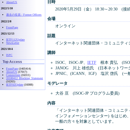
日時
AboutUS
2022/5/10
2020年5月29日（金） 18:30～20:30 (接
過去の役員 / Former Officers
会場
2022/2/8
オンライン
FrontPage
2021/12/13
話題
IETF112Update
インターネット関連団体・コミュニティ
NewsLetter
2021/10/4
講師
ISPC
Top Access
ISOC、ISOC-JP、
IETF
根本 貴弘 (ISOC-
JANOG 川上 雄也氏 (日本ネットワ
FrontPage
(1405414)
AboutUS
(17017)
JPNIC、(ICANN、IGF) 塩沢 啓
Committees
(16311)
20180412_Blocking_Statement
(16265)
モデレータ
IETF92Update
(16088)
大谷 亘 (ISOC-JP プログラム委員)
内容
「インターネット関連団体・コミュニティシ
インフォメーションセンター) をはじ
一般の方々を対象としています。