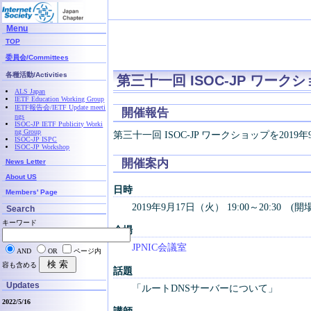
Menu
TOP
委員会/Committees
各種活動/Activities
第三十一回 ISOC-JP ワークショップ
ALS Japan
IETF Education Working Group
IETF報告会/IETF Update meeti
開催報告
ngs
ISOC-JP IETF Publicity Worki
ng Group
第三十一回 ISOC-JP ワークショップを20
ISOC-JP ISPC
ISOC-JP Workshop
開催案内
News Letter
About US
日時
Members' Page
2019年9月17日（火） 19:00～20:30 (開場
Search
キーワード
会場
JPNIC会議室
AND
OR
ページ内
容も含める
話題
Updates
「ルートDNSサーバーについて」
2022/5/16
講師