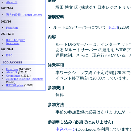
AboutUS
堀田 博文 氏 (株式会社日本レジストリサ
2022/5/10
過去の役員 / Former Officers
講演資料
2022/2/8
ルートDNSサーバーについて
[PDF]
(2289)
FrontPage
2021/12/13
内容
IETF112Update
NewsLetter
ルートDNSサーバーは、インターネット
ある Mルートサーバー の運用を WI
2021/10/4
運用体制、さらに、現在行われている、
ISPC
Top Access
注意事項
FrontPage
(1405468)
本ワークショップ終了予定時刻は20:3
AboutUS
(17017)
Committees
(16311)
イベント終了時刻は20:00としています。
20180412_Blocking_Statement
(16266)
IETF92Update
(16088)
参加費用
無料
参加方法
事前の参加登録の必要はありませんが、
参加申し込み (必須ではありません)
申込ページ
(Doorkeeperを利用して