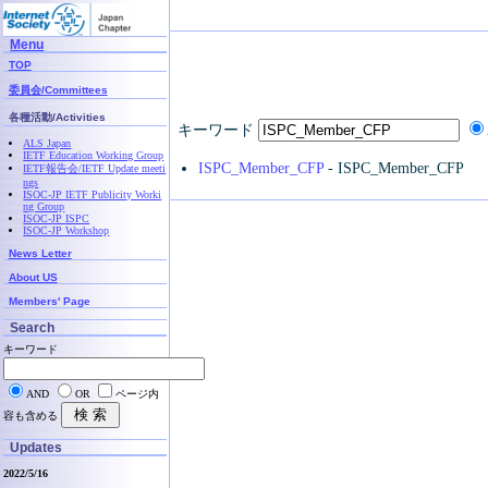
Menu
TOP
委員会/Committees
各種活動/Activities
キーワード
ALS Japan
IETF Education Working Group
ISPC_Member_CFP
- ISPC_Member_CFP
IETF報告会/IETF Update meeti
ngs
ISOC-JP IETF Publicity Worki
ng Group
ISOC-JP ISPC
ISOC-JP Workshop
News Letter
About US
Members' Page
Search
キーワード
AND
OR
ページ内
容も含める
Updates
2022/5/16