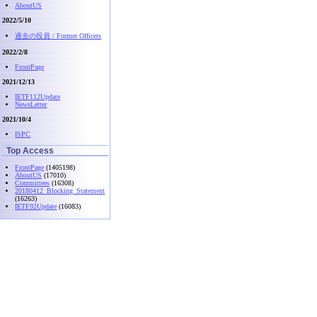
AboutUS
2022/5/10
過去の役員 / Former Officers
2022/2/8
FrontPage
2021/12/13
IETF112Update
NewsLetter
2021/10/4
ISPC
Top Access
FrontPage
(1405198)
AboutUS
(17010)
Committees
(16308)
20180412_Blocking_Statement
(16263)
IETF92Update
(16083)