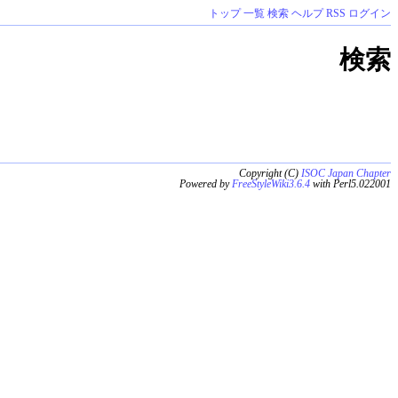
トップ
一覧
検索
ヘルプ
RSS
ログイン
検索
Copyright (C)
ISOC Japan Chapter
Powered by
FreeStyleWiki3.6.4
with Perl5.022001