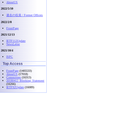
AboutUS
2022/5/10
過去の役員 / Former Officers
2022/2/8
FrontPage
2021/12/13
IETF112Update
NewsLetter
2021/10/4
ISPC
Top Access
FrontPage
(1405533)
AboutUS
(17018)
Committees
(16313)
20180412_Blocking_Statement
(16266)
IETF92Update
(16089)