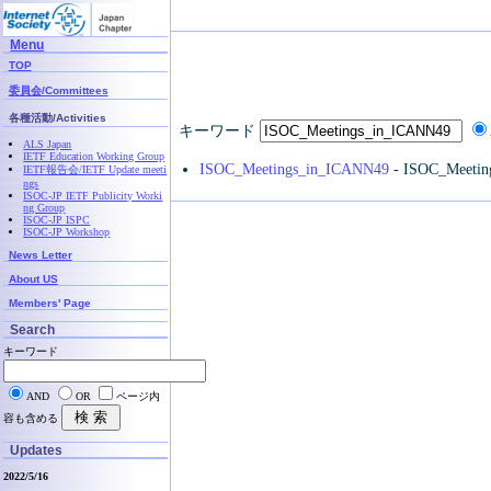
Menu
TOP
委員会/Committees
各種活動/Activities
キーワード
ALS Japan
IETF Education Working Group
ISOC_Meetings_in_ICANN49
- ISOC_Meetin
IETF報告会/IETF Update meeti
ngs
ISOC-JP IETF Publicity Worki
ng Group
ISOC-JP ISPC
ISOC-JP Workshop
News Letter
About US
Members' Page
Search
キーワード
AND
OR
ページ内
容も含める
Updates
2022/5/16