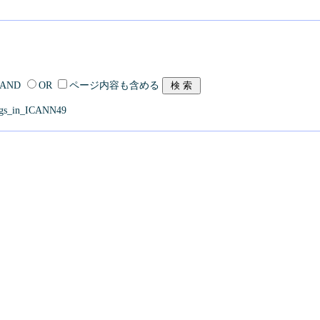
AND
OR
ページ内容も含める
gs_in_ICANN49