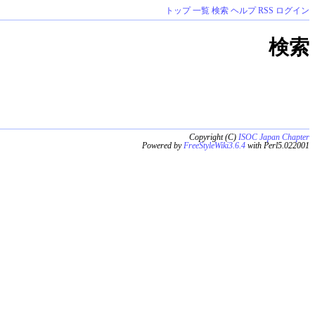
トップ
一覧
検索
ヘルプ
RSS
ログイン
検索
Copyright (C)
ISOC Japan Chapter
Powered by
FreeStyleWiki3.6.4
with Perl5.022001